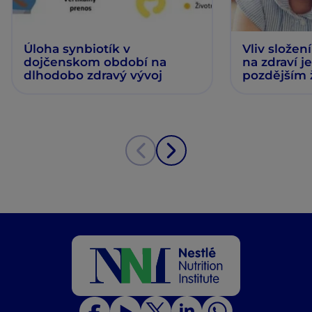
Úloha synbiotík v
Vliv složen
dojčenskom období na
na zdraví j
dlhodobo zdravý vývoj
pozdějším 