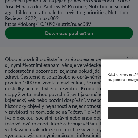
potenciál jednotlivců a jejich přínos pro společnost. Zdroj:
Jose M Saavedra, Andrew M Prentice, Nutrition in school-
age children: a rationale for revisiting priorities, Nutrition
Reviews, 2022;, nuac089,
https://doi.org/10.1093/nutrit/nuac089
Download publication
Období pozdního dětství a rané adolescence se ve srovnání
s jinými životními etapami věnuje ve vědeckém výzkumu
nedostatečná pozornost, zejména pokud jde o výživu a
Když kliknete na „Př
zdraví. Částečně je to způsobeno oprávněným důrazem na
což pomáhá s navigac
prvních 1000 dní života a myšlenkou, že rané deficity a
důsledky nemusí být zcela zvratné. Kromě toho se tyto
etapy života mohou povrchně jevit jako méně "rušné" než
kojenecký věk nebo pozdní dospívání. V neposlední řadě se
historicky objevily nejasnosti a nejednotnost v terminologii
v závislosti na tom, zda se na "dětství" díváme
fyziologickou, sociální, právní nebo jinou optikou. Nicméně
toto věkové rozmezí, které zahrnuje většinu let základního
vzdělávání a základní školní docházky většiny jedinců, se
vyznačuje významnými změnami, inflexními body a