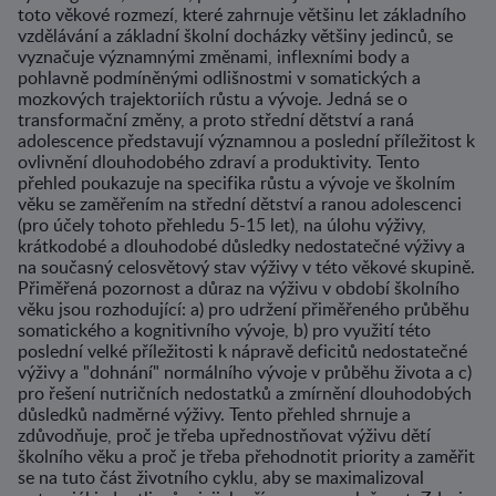
toto věkové rozmezí, které zahrnuje většinu let základního
vzdělávání a základní školní docházky většiny jedinců, se
vyznačuje významnými změnami, inflexními body a
pohlavně podmíněnými odlišnostmi v somatických a
mozkových trajektoriích růstu a vývoje. Jedná se o
transformační změny, a proto střední dětství a raná
adolescence představují významnou a poslední příležitost k
ovlivnění dlouhodobého zdraví a produktivity. Tento
přehled poukazuje na specifika růstu a vývoje ve školním
věku se zaměřením na střední dětství a ranou adolescenci
(pro účely tohoto přehledu 5-15 let), na úlohu výživy,
krátkodobé a dlouhodobé důsledky nedostatečné výživy a
na současný celosvětový stav výživy v této věkové skupině.
Přiměřená pozornost a důraz na výživu v období školního
věku jsou rozhodující: a) pro udržení přiměřeného průběhu
somatického a kognitivního vývoje, b) pro využití této
poslední velké příležitosti k nápravě deficitů nedostatečné
výživy a "dohnání" normálního vývoje v průběhu života a c)
pro řešení nutričních nedostatků a zmírnění dlouhodobých
důsledků nadměrné výživy. Tento přehled shrnuje a
zdůvodňuje, proč je třeba upřednostňovat výživu dětí
školního věku a proč je třeba přehodnotit priority a zaměřit
se na tuto část životního cyklu, aby se maximalizoval