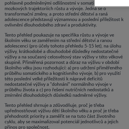
pohlavně podmíněnými odlišnostmi v somatických a
mozkových trajektoriích růstu a vývoje. Jedná se o
transformační změny, a proto střední dětství a raná
adolescence představují významnou a poslední příležitost k
ovlivnění dlouhodobého zdraví a produktivity.
Tento přehled poukazuje na specifika růstu a vývoje ve
školním věku se zaměřením na střední dětství a ranou
adolescenci (pro účely tohoto přehledu 5-15 let), na úlohu
výživy, krátkodobé a dlouhodobé důsledky nedostatečné
výživy a na současný celosvětový stav výživy v této věkové
skupině. Přiměřená pozornost a důraz na výživu v období
školního věku jsou rozhodující: a) pro udržení přiměřeného
průběhu somatického a kognitivního vývoje, b) pro využití
této poslední velké příležitosti k nápravě deficitů
nedostatečné výživy a "dohnání" normálního vývoje v
průběhu života a c) pro řešení nutričních nedostatků a
zmírnění dlouhodobých důsledků nadměrné výživy.
Tento přehled shrnuje a zdůvodňuje, proč je třeba
upřednostňovat výživu dětí školního věku a proč je třeba
přehodnotit priority a zaměřit se na tuto část životního
cyklu, aby se maximalizoval potenciál jednotlivců a jejich
přínos pro společnost.