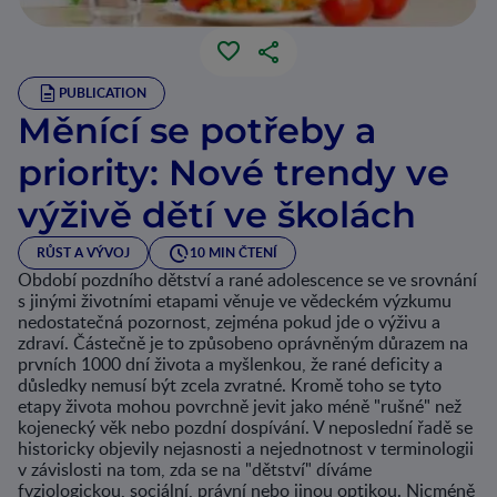
PUBLICATION
Měnící se potřeby a
priority: Nové trendy ve
výživě dětí ve školách
RŮST A VÝVOJ
10 MIN ČTENÍ
Období pozdního dětství a rané adolescence se ve srovnání
s jinými životními etapami věnuje ve vědeckém výzkumu
nedostatečná pozornost, zejména pokud jde o výživu a
zdraví. Částečně je to způsobeno oprávněným důrazem na
prvních 1000 dní života a myšlenkou, že rané deficity a
důsledky nemusí být zcela zvratné. Kromě toho se tyto
etapy života mohou povrchně jevit jako méně "rušné" než
kojenecký věk nebo pozdní dospívání. V neposlední řadě se
historicky objevily nejasnosti a nejednotnost v terminologii
v závislosti na tom, zda se na "dětství" díváme
fyziologickou, sociální, právní nebo jinou optikou. Nicméně