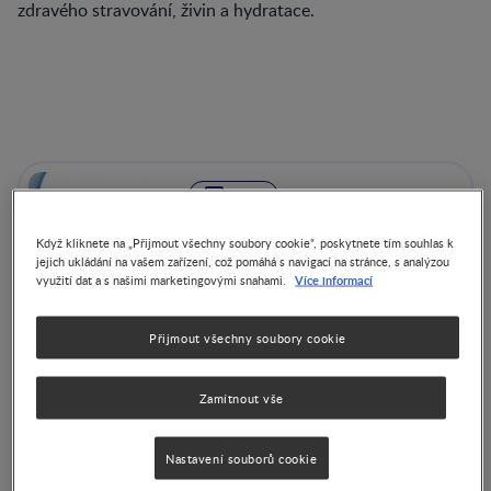
zdravého stravování, živin a hydratace.
VIDEA
Nutriční extrémy v dětské
Když kliknete na „Přijmout všechny soubory cookie“, poskytnete tím souhlas k
populaci
jejich ukládání na vašem zařízení, což pomáhá s navigací na stránce, s analýzou
Více informací
využití dat a s našimi marketingovými snahami.
Přijmout všechny soubory cookie
VIDEA
Zamítnout vše
FGID u kojenců: Mýty,
realita a klinická
Nastavení souborů cookie
rozhodnutí