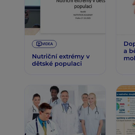
Dop
VIDEA
a b
Nutriční extrémy v
moh
dětské populaci
obe
dět