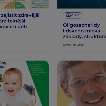
zajistit zdravější
VIDEA
držitelnější
Oligosacharidy
avování dětí
lidského mléka -
základy, struktura
funkce
MUDr. Jan Malý