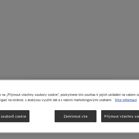
Obezita
 na „Přijmout všechny soubory cookie“, poskytnete tím souhlas k jejich ukládání na vašem za
Více informací
igací na stránce, s analýzou využití dat a s našimi marketingovými snahami.
 souborů cookie
Zamítnout vše
Přijmout všechny so