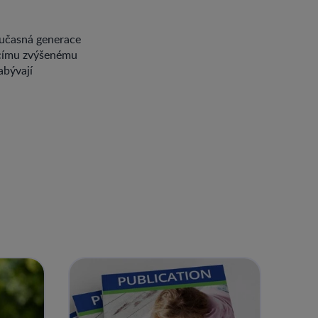
oučasná generace
jícímu zvýšenému
abývají