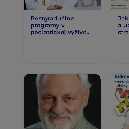
Postgraduálne
Jak 
programy v
a u
pediatrickej výžive
str
online