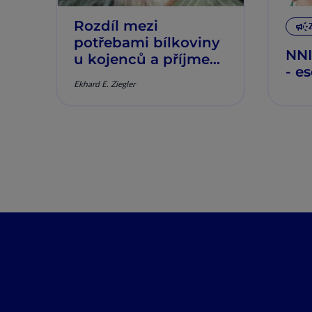
Rozdíl mezi
potřebami bílkoviny
NNI
u kojenců a příjmem
- e
bílkovin
Ekhard E. Ziegler