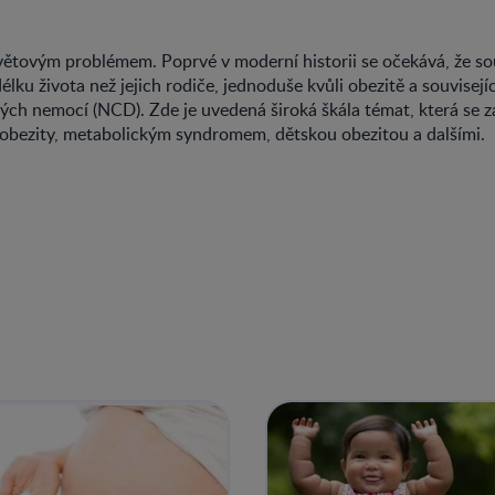
světovým problémem. Poprvé v moderní historii se očekává, že s
délku života než jejich rodiče, jednoduše kvůli obezitě a souvise
ých nemocí (NCD). Zde je uvedená široká škála témat, která se z
ezity, metabolickým syndromem, dětskou obezitou a dalšími.