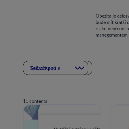
Obezita je celo
bude mít kratší 
riziku nepřenosn
manegementem ob
Typ obsahu
Seřadit podle
11 contents