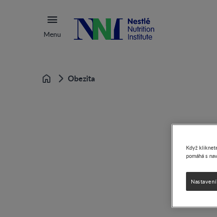
Menu
Obezita
Home
Když kliknete
pomáhá s nav
Nastavení