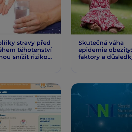
lňky stravy před
Skutečná váha
ěhem těhotenství
epidemie obezity
ou snížit riziko
faktory a důsledk
zity v raném
ství