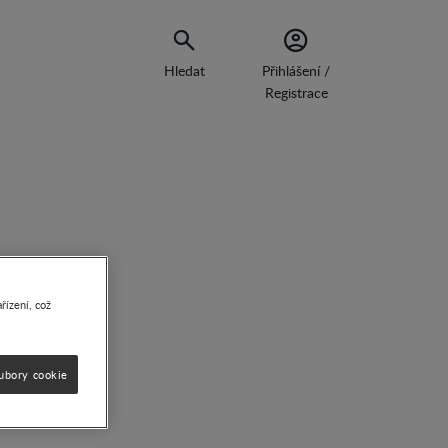
Hledat
Přihlášení /
Registrace
řízení, což
ubory cookie