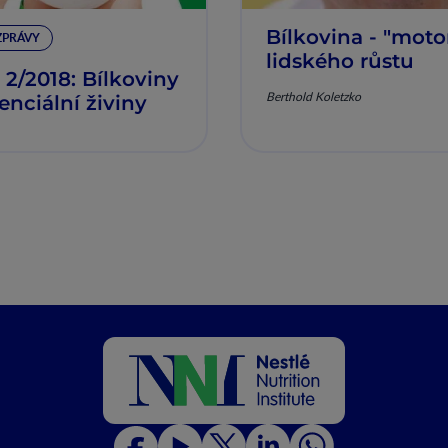
Bílkovina - "moto
ZPRÁVY
lidského růstu
 2/2018: Bílkoviny
Berthold Koletzko
senciální živiny