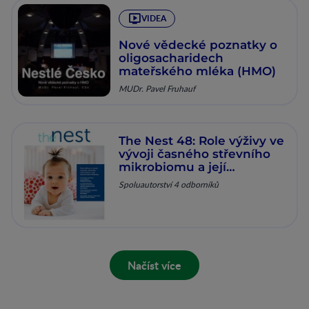
VIDEA
Nové vědecké poznatky o
oligosacharidech
mateřského mléka (HMO)
MUDr. Pavel Fruhauf
The Nest 48: Role výživy ve
vývoji časného střevního
mikrobiomu a její
dlouhodobé důsledky
Spoluautorství 4 odborníků
Načíst více