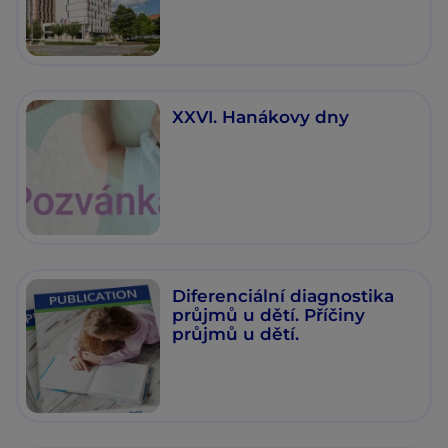
XXVI. Hanákovy dny
Diferenciální diagnostika
průjmů u dětí. Příčiny
průjmů u dětí.