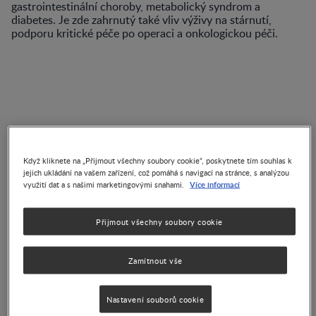
gastrointestinální choroby, metabolický syndrom a
diabetes. Je zde zahrnutý také vliv výživy na stárnutí,
podporu kritické péče po operaci a onkologickou péči.
VIDEA
Když kliknete na „Přijmout všechny soubory cookie“, poskytnete tím souhlas k
jejich ukládání na vašem zařízení, což pomáhá s navigací na stránce, s analýzou
FGID u kojenců: Mýty,
Více informací
využití dat a s našimi marketingovými snahami.
realita a klinická
rozhodnutí
Přijmout všechny soubory cookie
Zamítnout vše
Porucha interakce střeva a
mozku: poznatky, příčiny a
Nastavení souborů cookie
léčba