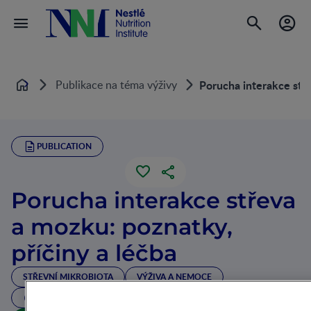
Publikace na téma výživy
Porucha interakce stře
Home
PUBLICATION
Porucha interakce střeva
a mozku: poznatky,
příčiny a léčba
STŘEVNÍ MIKROBIOTA
VÝŽIVA A NEMOCE
2 MIN ČTENÍ