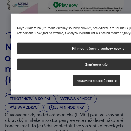
Play now
`
Když kliknete na „Přijmout všechny soubory cookie“, poskytnete tím souhlas k je
což pomáhá s navigací na stránce, s analýzou využití dat a s našimi marketingov
VIDEO
Nové vědecké poznatky
Přijmout všechny soubory cookie
o oligosacharidech
Zamítnout vše
mateřského mléka
(HMO)
Nastavení souborů cookie
RŮST A VÝVOJ
STŘEVNÍ MIKROBIOTA
TĚHOTENSTVÍ A KOJENÍ
VÝŽIVA A NEMOCE
VÝŽIVA A ZDRAVÍ
25 MIN HODINKY
Oligosacharidy mateřského mléka (HMO) jsou ve srovnání
s kravským mlékem zastoupeny ve více než desetinásobné
koncentraci. To je třeba zohlednit i ve složení kojeneckých