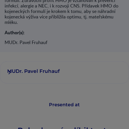
formulí. Zdravotní profit HMO je vztahován k prevenci
infekcí, alergie a NEC, i k rozvoji CNS. Přídavek HMO do
kojeneckých formulí je krokem k tomu, aby se náhradní
kojenecká výživa více přiblížila optimu, tj. mateřskému
mléku.
Author(s):
MUDr. Pavel Fruhauf
MUDr. Pavel Fruhauf
Presented at