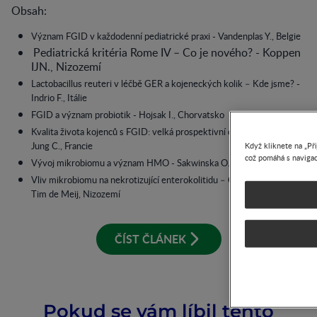
Obsah:
Význam FGID v každodenní pediatrické praxi - Vandenplas Y., Belgie
Pediatrická kritéria Rome IV – Co je nového? - Koppen
IJN., Nizozemí
Lactobacillus reuteri v léčbě GER a kojeneckých kolik – Kde jsme? -
Indrio F., Itálie
FGID a význam probiotik - Hojsak I., Chorvatsko
Kvalita života kojenců s FGID: velká prospektivní observační studie -
Jung C., Francie
Když kliknete na „Př
což pomáhá s navigac
Vývoj mikrobiomu a význam HMO - Sakwinska O., Švýcarsko
Vliv mikrobiomu na nekrotizující enterokolitidu – Co je nového? -
Tim de Meij, Nizozemí
ČÍST ČLÁNEK
Pokud se vám líbil tento