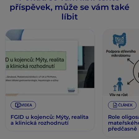
příspěvek, může se vám také
líbit
VIDEA
ČLÁNEK
FGID u kojenců: Mýty, realita
Role oligo
a klinická rozhodnutí
mateřskéh
předčasně
novorozen